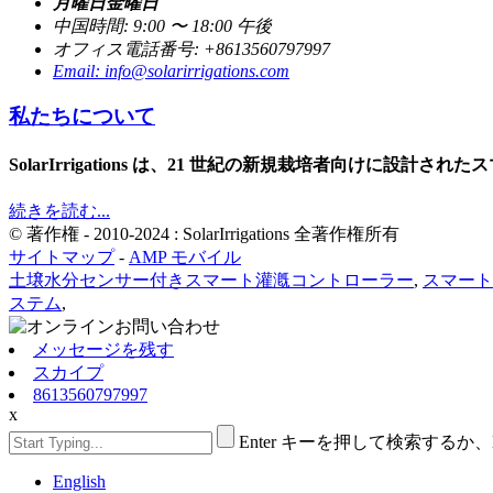
月曜日金曜日
中国時間: 9:00 〜 18:00 午後
オフィス電話番号: +8613560797997
Email: info@solarirrigations.com
私たちについて
SolarIrrigations は、21 世紀の新規栽培者向け
続きを読む...
© 著作権 - 2010-2024 : SolarIrrigations 全著作権所有
サイトマップ
-
AMP モバイル
土壌水分センサー付きスマート灌漑コントローラー
,
スマート
ステム
,
メッセージを残す
スカイプ
8613560797997
x
Enter キーを押して検索するか
English