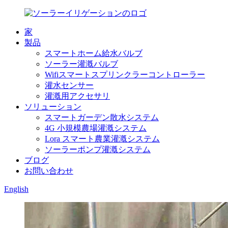
家
製品
スマートホーム給水バルブ
ソーラー灌漑バルブ
Wifiスマートスプリンクラーコントローラー
灌水センサー
灌漑用アクセサリ
ソリューション
スマートガーデン散水システム
4G 小規模農場灌漑システム
Lora スマート農業灌漑システム
ソーラーポンプ灌漑システム
ブログ
お問い合わせ
English