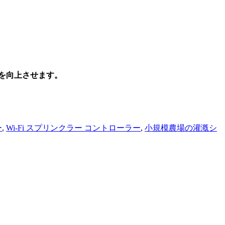
産性を向上させます。
ー
,
Wi-Fi スプリンクラー コントローラー
,
小規模農場の灌漑シ