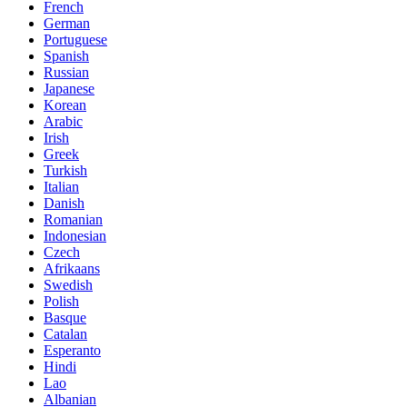
French
German
Portuguese
Spanish
Russian
Japanese
Korean
Arabic
Irish
Greek
Turkish
Italian
Danish
Romanian
Indonesian
Czech
Afrikaans
Swedish
Polish
Basque
Catalan
Esperanto
Hindi
Lao
Albanian