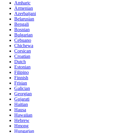
Amharic
Armenian
Azerbaijani
Belarusian
Bengali
Bosnian
Bulgarian
Cebuano
Chichewa
Corsican
Croatian
Dutch
Estonian
Filipino
Finnish
Frisian
Galician
Georgian
Gujarati
Haitian
Hausa
Hawaiian
Hebrew
Hmong
Hungarian