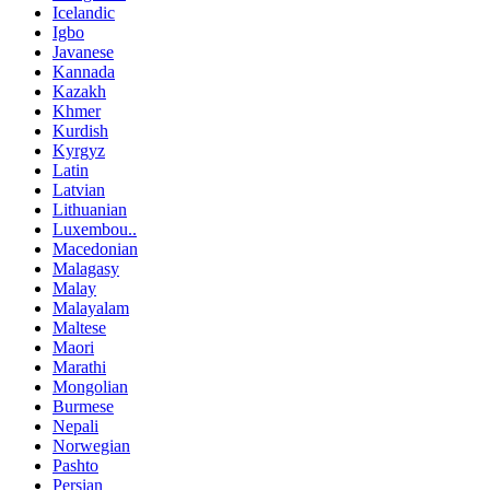
Icelandic
Igbo
Javanese
Kannada
Kazakh
Khmer
Kurdish
Kyrgyz
Latin
Latvian
Lithuanian
Luxembou..
Macedonian
Malagasy
Malay
Malayalam
Maltese
Maori
Marathi
Mongolian
Burmese
Nepali
Norwegian
Pashto
Persian