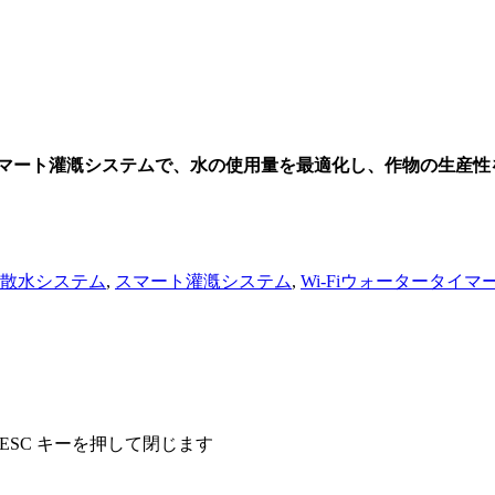
に設計されたスマート灌漑システムで、水の使用量を最適化し、作物の生
散水システム
,
スマート灌漑システム
,
Wi-Fiウォータータイマ
、ESC キーを押して閉じます