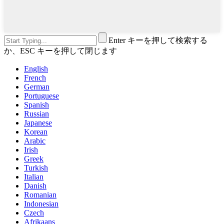
Enter キーを押して検索する
か、ESC キーを押して閉じます
English
French
German
Portuguese
Spanish
Russian
Japanese
Korean
Arabic
Irish
Greek
Turkish
Italian
Danish
Romanian
Indonesian
Czech
Afrikaans