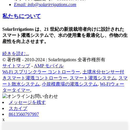
Email: info@solarirrigations.com
私たちについて
SolarIrrigations は、21 世紀の新規栽培者向けに設計された
スマート灌漑システムで、水の使用量を最適化し、作物の生
産性を向上させます。
続きを読む...
© 著作権 - 2010-2024 : SolarIrrigations 全著作権所有
サイトマップ
-
AMP モバイル
Wi-Fi スプリンクラー コントローラー
,
土壌水分センサー付
きスマート灌漑コントローラー
,
スマート灌漑システム
,
スマ
ート散水システム
,
小規模農場の灌漑システム
,
Wi-Fiウォー
タータイマー
,
メッセージを残す
スカイプ
8613560797997
x