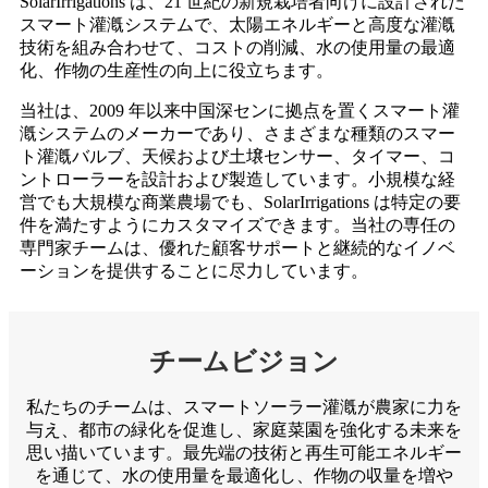
SolarIrrigations は、21 世紀の新規栽培者向けに設計された
スマート灌漑システムで、太陽エネルギーと高度な灌漑
技術を組み合わせて、コストの削減、水の使用量の最適
化、作物の生産性の向上に役立ちます。
当社は、2009 年以来中国深センに拠点を置くスマート灌
漑システムのメーカーであり、さまざまな種類のスマー
ト灌漑バルブ、天候および土壌センサー、タイマー、コ
ントローラーを設計および製造しています。小規模な経
営でも大規模な商業農場でも、SolarIrrigations は特定の要
件を満たすようにカスタマイズできます。当社の専任の
専門家チームは、優れた顧客サポートと継続的なイノベ
ーションを提供することに尽力しています。
チームビジョン
私たちのチームは、スマートソーラー灌漑が農家に力を
与え、都市の緑化を促進し、家庭菜園を強化する未来を
思い描いています。最先端の技術と再生可能エネルギー
を通じて、水の使用量を最適化し、作物の収量を増や